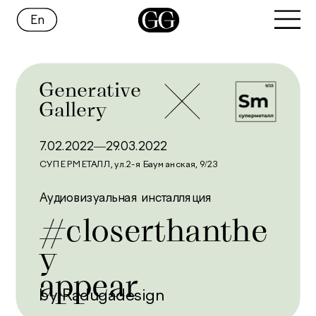
En
Generative
Gallery
7.02.2022—29.03.2022
СУПЕРМЕТАЛЛ, ул.2-я Бауманская, 9/2
3
Аудиовизуальная инсталляция
#сloserthanthe
y
appear
by Radugadesign