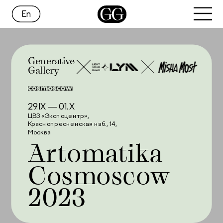
En
Generative
Gallery
29.IX — 01.X
ЦВЗ «‎Экспоцентр», 
Краснопресненская наб., 14, 
Москва
A
rtomatika 
С
osmoscow 
2023