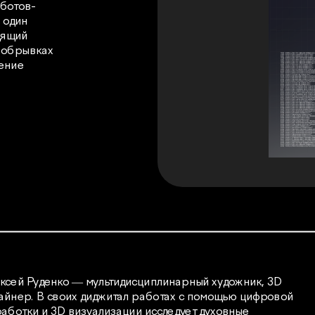
 ботов-
один 
ящий 
 обрывках 
ение 
назад к рабо
ксей Руденко — мультидисциплинарный художник, 3D 
айнер. В своих диджитал работах с помощью цифровой 
аботки и 3D визуализации исследует духовные 