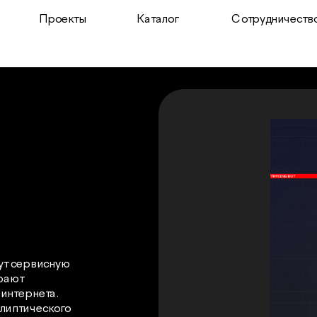
Проекты
Каталог
Сотрудничеств
ут сервисную 
рают 
нтернета. 
липтического 