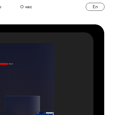
En
о
О нас