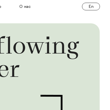
En
о
О нас
flowing 
er 