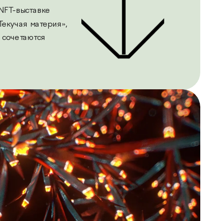
зраильской NFT-выставке 
Текучая материя», 
 сочетаются 