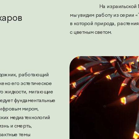
                        На и
мы увидим работу из серии «
харов
в которой природа, растения
с цветным светом.
в — медиахудожник, работающий 
ено его эстетическое 
то жидкости, мигающие 
едует фундаментальные 
ифровым миром, 
ких медиатехнологий 
нь и смерть, 
актные темы 